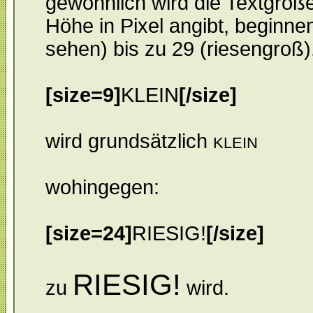
gewöhnlich wird die Textgröß
Höhe in Pixel angibt, beginnen
sehen) bis zu 29 (riesengroß)
[size=9]
KLEIN
[/size]
wird grundsätzlich
KLEIN
wohingegen:
[size=24]
RIESIG!
[/size]
RIESIG!
zu
wird.