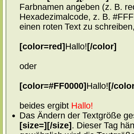
Farbnamen angeben (z. B. red,
Hexadezimalcode, z. B. #FFF
einen roten Text zu schreiben
[color=red]
Hallo!
[/color]
oder
[color=#FF0000]
Hallo!
[/colo
beides ergibt
Hallo!
Das Ändern der Textgröße ges
[size=][/size]
. Dieser Tag hän