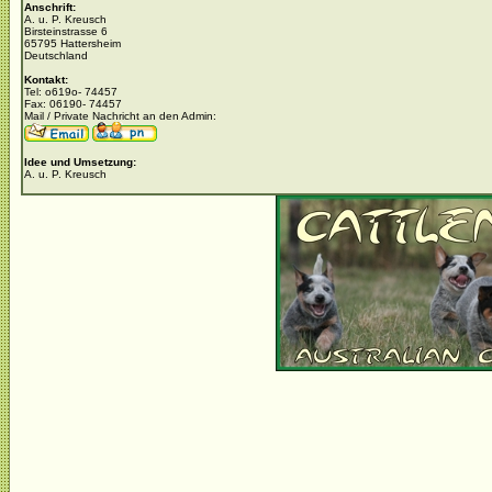
Anschrift:
A. u. P. Kreusch
Birsteinstrasse 6
65795 Hattersheim
Deutschland
Kontakt:
Tel: o619o- 74457
Fax: 06190- 74457
Mail / Private Nachricht an den Admin:
Idee und Umsetzung:
A. u. P. Kreusch