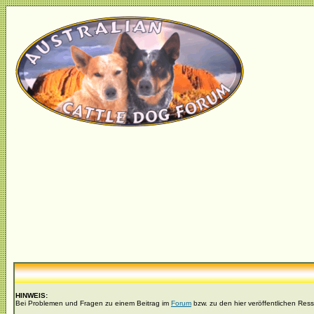
HINWEIS:
Bei Problemen und Fragen zu einem Beitrag im
Forum
bzw. zu den hier veröffentlichen Res