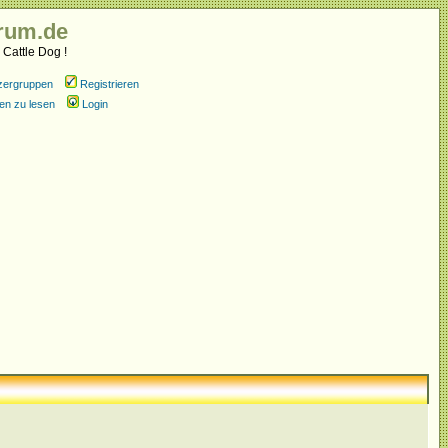
rum.de
 Cattle Dog !
zergruppen
Registrieren
en zu lesen
Login