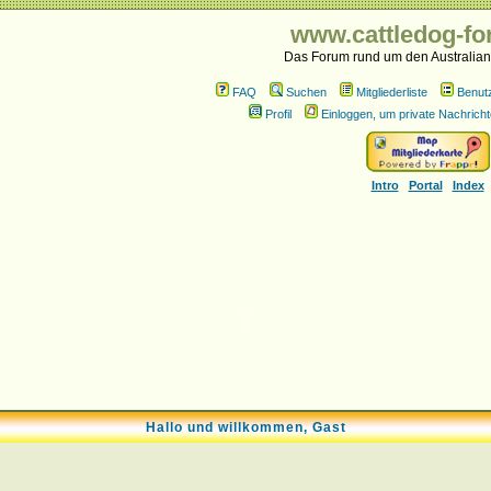
www.cattledog-fo
Das Forum rund um den Australian
FAQ
Suchen
Mitgliederliste
Benut
Profil
Einloggen, um private Nachricht
Intro
Portal
Index
Hallo und willkommen, Gast