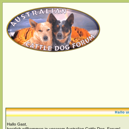
Hallo u
Hallo Gast,
herzlich willkommen in unserem Australian Cattle Dog- Forum!