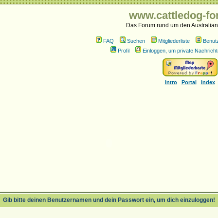
www.cattledog-fo
Das Forum rund um den Australian
FAQ
Suchen
Mitgliederliste
Benut
Profil
Einloggen, um private Nachricht
Intro
Portal
Index
Gib bitte deinen Benutzernamen und dein Passwort ein, um dich einzuloggen!