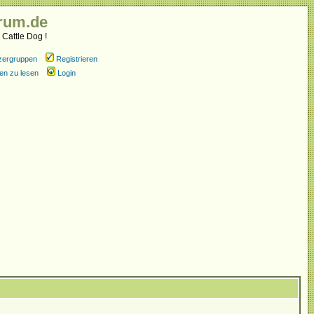
rum.de
 Cattle Dog !
zergruppen
Registrieren
en zu lesen
Login