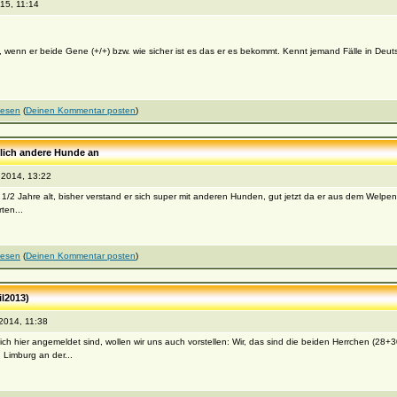
15, 11:14
nn er beide Gene (+/+) bzw. wie sicher ist es das er es bekommt. Kennt jemand Fälle in Deut
lesen
(
Deinen Kommentar posten
)
zlich andere Hunde an
2014, 13:22
 2 1/2 Jahre alt, bisher verstand er sich super mit anderen Hunden, gut jetzt da er aus dem Welpena
ten...
lesen
(
Deinen Kommentar posten
)
il2013)
2014, 11:38
h hier angemeldet sind, wollen wir uns auch vorstellen: Wir, das sind die beiden Herrchen (28+30
 Limburg an der...