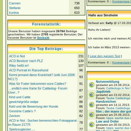
Kommentare: 0 ::
Kommentare 
Carmen
738
Stefanie
650
kurima
610
Hallo aus Sinsheim
Verfasst am:
Sally
@ 17.03.201
Forenstatistik:
Huhu ihr Lieben!
Unsere Benutzer haben insgesamt
26784
Beiträge
geschrieben. Wir haben
2705
registrierte Benutzer. Der
neueste Benutzer ist
Seriesiti
.
Ich möchte mich und meinen ACD
Ich habe im März 2013 meinen er
Die Top Beiträge:
ACD in Not
231
[
Lese den ganzen Text
]
ACD Besitzer nach PLZ
130
Kommentare: 6 ::
Kommentare 
Riley heißt er!
107
ACD Portrait im Rassehund
96
Kennt jemand diese Krankheit? (edit Juni 2008:
93
NCL?)
Notvermittlung
Was für Futter bekommen eure Cattles?
91
gestartet am 24.08.2014
...endlich eine Karte für Cattledog- Forum
Forum:
Cattledogs in Not 
87
Jagdtrieb
User...?
gestartet am 23.02.2014
Kind und Cattle
87
Forum:
Taube Cattledogs
Handzeichen
gewicht/größe welpe
86
gestartet am 14.11.2013,
Kahl und die Bewertung der Hunde
86
Forum:
Taube Cattledogs
Gestörte Cattle's ?
82
film ; der mann der gott
gestartet am 25.08.2013,
Zecken
82
Forum:
Upps- war/ist das 
ACD in Not : Suchen bemenschten Fotoapparat
Law and Order
78
im Raum 21775
gestartet am 30.04.2013
Forum:
Upps- war/ist das 
Spielzeugtester.....
77