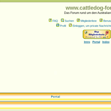
www.cattledog-fo
Das Forum rund um den Australian
FAQ
Suchen
Mitgliederliste
Benut
Profil
Einloggen, um private Nachricht
Intro
Portal
Index
Portal