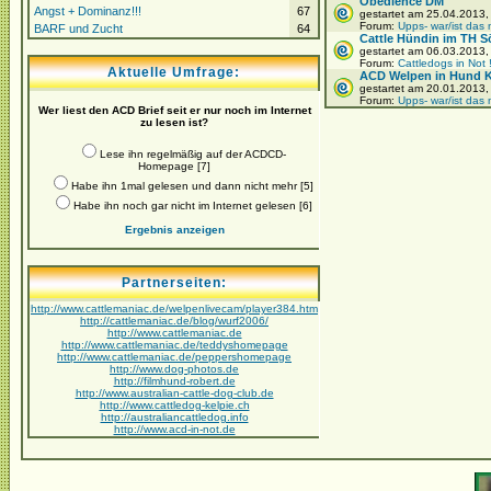
Obedience DM
Angst + Dominanz!!!
67
gestartet am 25.04.2013
Forum:
Upps- war/ist das 
BARF und Zucht
64
Cattle Hündin im TH S
gestartet am 06.03.2013
Forum:
Cattledogs in Not 
Aktuelle Umfrage:
ACD Welpen in Hund Ka
gestartet am 20.01.2013
Forum:
Upps- war/ist das 
Wer liest den ACD Brief seit er nur noch im Internet
zu lesen ist?
Lese ihn regelmäßig auf der ACDCD-
Homepage [7]
Habe ihn 1mal gelesen und dann nicht mehr [5]
Habe ihn noch gar nicht im Internet gelesen [6]
Ergebnis anzeigen
Partnerseiten:
http://www.cattlemaniac.de/welpenlivecam/player384.htm
http://cattlemaniac.de/blog/wurf2006/
http://www.cattlemaniac.de
http://www.cattlemaniac.de/teddyshomepage
http://www.cattlemaniac.de/peppershomepage
http://www.dog-photos.de
http://filmhund-robert.de
http://www.australian-cattle-dog-club.de
http://www.cattledog-kelpie.ch
http://australiancattledog.info
http://www.acd-in-not.de