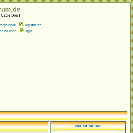
rum.de
 Cattle Dog !
zergruppen
Registrieren
en zu lesen
Login
Wer ist online: