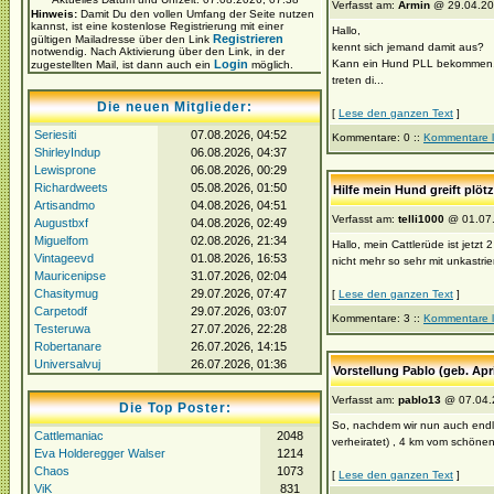
Verfasst am:
Armin
@ 29.04.20
Hinweis:
Damit Du den vollen Umfang der Seite nutzen
kannst, ist eine kostenlose Registrierung mit einer
Hallo,
Registrieren
gültigen Mailadresse über den Link
kennt sich jemand damit aus?
notwendig. Nach Aktivierung über den Link, in der
Login
Kann ein Hund PLL bekommen, we
zugestellten Mail, ist dann auch ein
möglich.
treten di...
Die neuen Mitglieder:
[
Lese den ganzen Text
]
Seriesiti
07.08.2026, 04:52
Kommentare: 0 ::
Kommentare 
ShirleyIndup
06.08.2026, 04:37
Lewisprone
06.08.2026, 00:29
Richardweets
05.08.2026, 01:50
Hilfe mein Hund greift plöt
Artisandmo
04.08.2026, 04:51
Verfasst am:
telli1000
@ 01.07.
Augustbxf
04.08.2026, 02:49
Miguelfom
02.08.2026, 21:34
Hallo, mein Cattlerüde ist jetzt
Vintageevd
01.08.2026, 16:53
nicht mehr so sehr mit unkastrier
Mauricenipse
31.07.2026, 02:04
Chasitymug
29.07.2026, 07:47
[
Lese den ganzen Text
]
Carpetodf
29.07.2026, 03:07
Kommentare: 3 ::
Kommentare 
Testeruwa
27.07.2026, 22:28
Robertanare
26.07.2026, 14:15
Universalvuj
26.07.2026, 01:36
Vorstellung Pablo (geb. Apr
Verfasst am:
pablo13
@ 07.04.
Die Top Poster:
So, nachdem wir nun auch endlic
Cattlemaniac
2048
verheiratet) , 4 km vom schönen
Eva Holderegger Walser
1214
Chaos
1073
[
Lese den ganzen Text
]
ViK
831