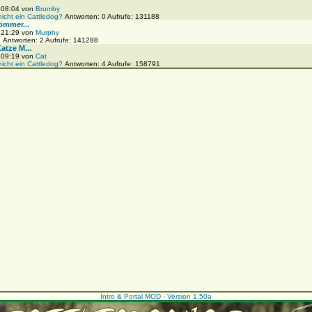
, 08:04 von
Brumby
nicht ein Cattledog?
Antworten: 0 Aufrufe: 131188
ömmer...
, 21:29 von
Murphy
!
Antworten: 2 Aufrufe: 141288
tze M...
, 09:19 von
Cat
nicht ein Cattledog?
Antworten: 4 Aufrufe: 158791
Intro & Portal MOD - Version 1.50a