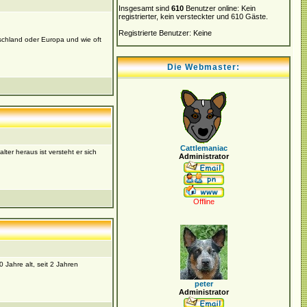
Insgesamt sind
610
Benutzer online: Kein
registrierter, kein versteckter und 610 Gäste.
Registrierte Benutzer: Keine
schland oder Europa und wie oft
Die Webmaster:
Cattlemaniac
lter heraus ist versteht er sich
Administrator
Offline
 Jahre alt, seit 2 Jahren
peter
Administrator