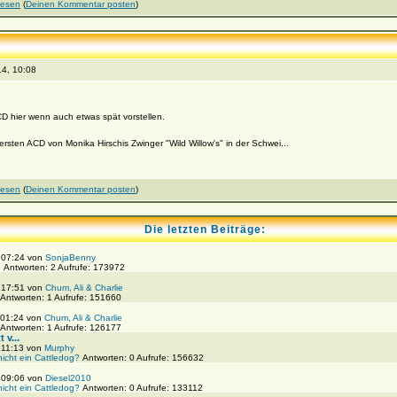
lesen
(
Deinen Kommentar posten
)
4, 10:08
 hier wenn auch etwas spät vorstellen.
sten ACD von Monika Hirschis Zwinger "Wild Willow's" in der Schwei...
lesen
(
Deinen Kommentar posten
)
Die letzten Beiträge:
, 07:24 von
SonjaBenny
!
Antworten: 2 Aufrufe: 173972
, 17:51 von
Chum, Ali & Charlie
Antworten: 1 Aufrufe: 151660
 01:24 von
Chum, Ali & Charlie
Antworten: 1 Aufrufe: 126177
 v...
 11:13 von
Murphy
nicht ein Cattledog?
Antworten: 0 Aufrufe: 156632
, 09:06 von
Diesel2010
nicht ein Cattledog?
Antworten: 0 Aufrufe: 133112