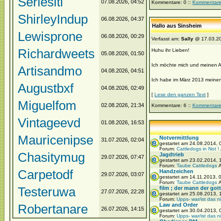
Seriesiti
07.08.2026, 04:52
Kommentare: 0 ::
Kommentare
ShirleyIndup
06.08.2026, 04:37
Hallo aus Sinsheim
Lewisprone
06.08.2026, 00:29
Verfasst am:
Sally
@ 17.03.20
Richardweets
Huhu ihr Lieben!
05.08.2026, 01:50
Ich möchte mich und meinen A
Artisandmo
04.08.2026, 04:51
Ich habe im März 2013 meinen 
Augustbxf
04.08.2026, 02:49
[
Lese den ganzen Text
]
Miguelfom
02.08.2026, 21:34
Kommentare: 6 ::
Kommentare
Vintageevd
01.08.2026, 16:53
Mauricenipse
Notvermittlung
31.07.2026, 02:04
gestartet am 24.08.2014,
Forum:
Cattledogs in Not !
Chasitymug
Jagdtrieb
29.07.2026, 07:47
gestartet am 23.02.2014,
Forum:
Taube Cattledogs
A
Carpetodf
Handzeichen
29.07.2026, 03:07
gestartet am 14.11.2013, 
Forum:
Taube Cattledogs
A
Testeruwa
film ; der mann der gott 
27.07.2026, 22:28
gestartet am 25.08.2013, 
Forum:
Upps- war/ist das n
Robertanare
Law and Order
26.07.2026, 14:15
gestartet am 30.04.2013,
Forum:
Upps- war/ist das n