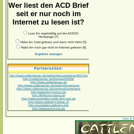
Wer liest den ACD Brief
seit er nur noch im
Internet zu lesen ist?
Lese ihn regelmäßig auf der ACDCD-
Homepage [7]
Habe ihn 1mal gelesen und dann nicht mehr [5]
Habe ihn noch gar nicht im Internet gelesen [6]
Ergebnis anzeigen
Partnerseiten:
http://www.cattlemaniac.de/welpenlivecam/player384.htm
http://cattlemaniac.de/blog/wurf2006/
http://www.cattlemaniac.de
http://www.cattlemaniac.de/teddyshomepage
http://www.cattlemaniac.de/peppershomepage
http://www.dog-photos.de
http://filmhund-robert.de
http://www.australian-cattle-dog-club.de
http://www.cattledog-kelpie.ch
http://australiancattledog.info
http://www.acd-in-not.de
Intro & 