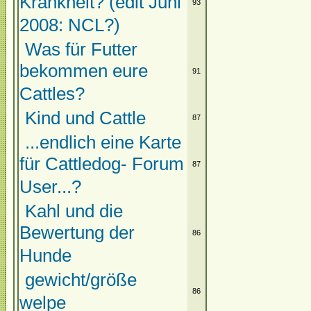
Krankheit? (edit Juni
93
2008: NCL?)
Was für Futter
bekommen eure
91
Cattles?
Kind und Cattle
87
...endlich eine Karte
für Cattledog- Forum
87
User...?
Kahl und die
Bewertung der
86
Hunde
gewicht/größe
86
welpe