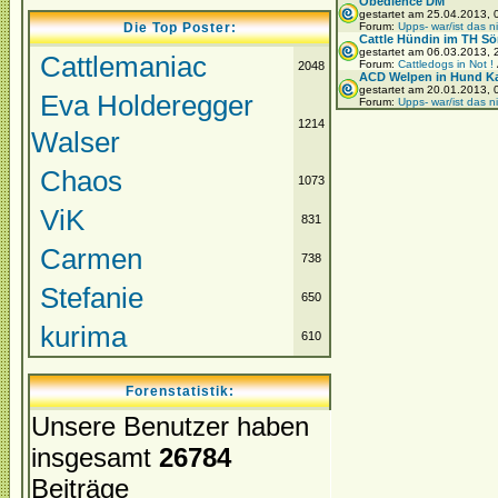
Obedience DM
gestartet am 25.04.2013,
Die Top Poster:
Forum:
Upps- war/ist das n
Cattle Hündin im TH Sö
gestartet am 06.03.2013,
Cattlemaniac
Forum:
Cattledogs in Not !
2048
ACD Welpen in Hund Ka
gestartet am 20.01.2013,
Eva Holderegger
Forum:
Upps- war/ist das n
1214
Walser
Chaos
1073
ViK
831
Carmen
738
Stefanie
650
kurima
610
Forenstatistik:
Unsere Benutzer haben
insgesamt
26784
Beiträge