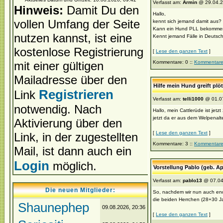
Verfasst am:
Armin
@ 29.04.2
Hinweis:
Damit Du den
Hallo,
vollen Umfang der Seite
kennt sich jemand damit aus?
Kann ein Hund PLL bekommen, 
nutzen kannst, ist eine
Kennt jemand Fälle in Deutschl
kostenlose Registrierung
[
Lese den ganzen Text
]
mit einer gültigen
Kommentare: 0 ::
Kommentare
Mailadresse über den
Hilfe mein Hund greift plö
Registrieren
Link
Verfasst am:
telli1000
@ 01.07
notwendig. Nach
Hallo, mein Cattlerüde ist jetz
jetzt da er aus dem Welpenalter
Aktivierung über den
[
Lese den ganzen Text
]
Link, in der zugestellten
Kommentare: 3 ::
Kommentare
Mail, ist dann auch ein
Login
möglich.
Vorstellung Pablo (geb. Ap
Verfasst am:
pablo13
@ 07.04
Die neuen Mitglieder:
So, nachdem wir nun auch endli
die beiden Herrchen (28+30 Jah
Shaunephep
09.08.2026, 20:36
[
Lese den ganzen Text
]