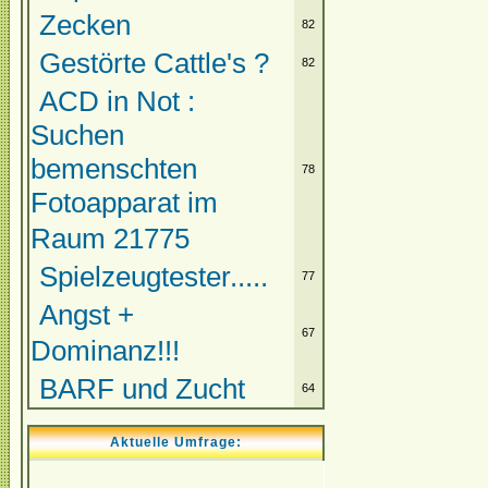
Zecken
82
Gestörte Cattle's ?
82
ACD in Not :
Suchen
bemenschten
78
Fotoapparat im
Raum 21775
Spielzeugtester.....
77
Angst +
67
Dominanz!!!
BARF und Zucht
64
Aktuelle Umfrage: