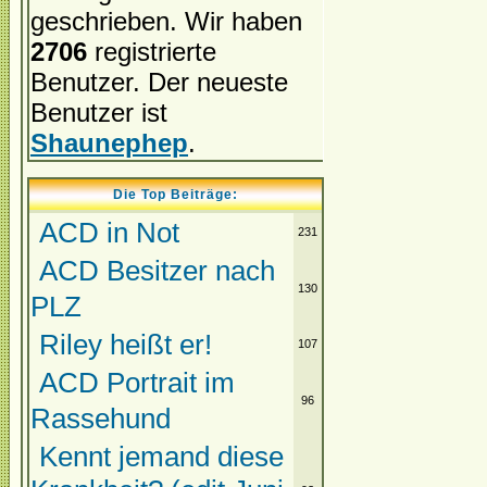
geschrieben. Wir haben
2706
registrierte
Benutzer. Der neueste
Benutzer ist
Shaunephep
.
Die Top Beiträge:
ACD in Not
231
ACD Besitzer nach
130
PLZ
Riley heißt er!
107
ACD Portrait im
96
Rassehund
Kennt jemand diese