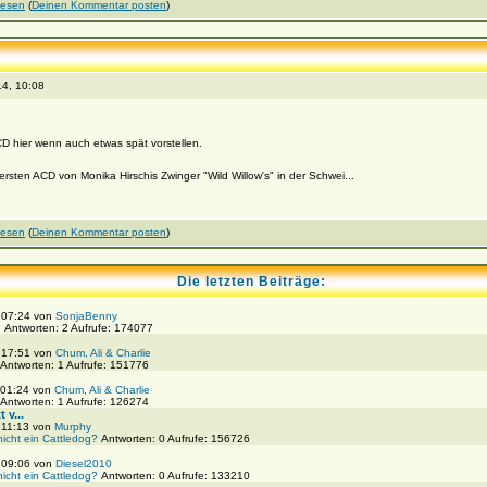
lesen
(
Deinen Kommentar posten
)
4, 10:08
 hier wenn auch etwas spät vorstellen.
sten ACD von Monika Hirschis Zwinger "Wild Willow's" in der Schwei...
lesen
(
Deinen Kommentar posten
)
Die letzten Beiträge:
, 07:24 von
SonjaBenny
!
Antworten: 2 Aufrufe: 174077
, 17:51 von
Chum, Ali & Charlie
Antworten: 1 Aufrufe: 151776
 01:24 von
Chum, Ali & Charlie
Antworten: 1 Aufrufe: 126274
 v...
 11:13 von
Murphy
nicht ein Cattledog?
Antworten: 0 Aufrufe: 156726
, 09:06 von
Diesel2010
nicht ein Cattledog?
Antworten: 0 Aufrufe: 133210