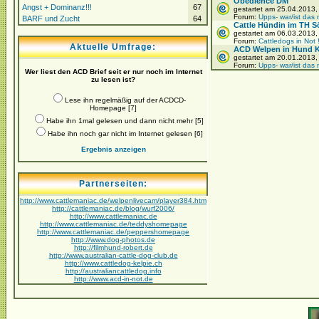
Obedience DM
Angst + Dominanz!!!
67
gestartet am 25.04.2013
Forum:
Upps- war/ist das 
BARF und Zucht
64
Cattle Hündin im TH S
gestartet am 06.03.2013
Forum:
Cattledogs in Not 
Aktuelle Umfrage:
ACD Welpen in Hund Ka
gestartet am 20.01.2013
Forum:
Upps- war/ist das 
Wer liest den ACD Brief seit er nur noch im Internet
zu lesen ist?
Lese ihn regelmäßig auf der ACDCD-
Homepage [7]
Habe ihn 1mal gelesen und dann nicht mehr [5]
Habe ihn noch gar nicht im Internet gelesen [6]
Ergebnis anzeigen
Partnerseiten:
http://www.cattlemaniac.de/welpenlivecam/player384.htm
http://cattlemaniac.de/blog/wurf2006/
http://www.cattlemaniac.de
http://www.cattlemaniac.de/teddyshomepage
http://www.cattlemaniac.de/peppershomepage
http://www.dog-photos.de
http://filmhund-robert.de
http://www.australian-cattle-dog-club.de
http://www.cattledog-kelpie.ch
http://australiancattledog.info
http://www.acd-in-not.de