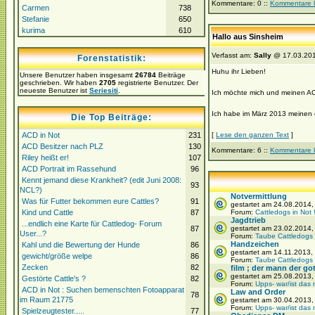
Kommentare: 0 ::
Kommentare 
Carmen
738
Stefanie
650
kurima
610
Hallo aus Sinsheim
Verfasst am:
Sally
@ 17.03.201
Forenstatistik:
Huhu ihr Lieben!
Unsere Benutzer haben insgesamt
26784
Beiträge
geschrieben. Wir haben
2705
registrierte Benutzer. Der
neueste Benutzer ist
Seriesiti
.
Ich möchte mich und meinen ACD
Ich habe im März 2013 meinen er
Die Top Beiträge:
ACD in Not
231
[
Lese den ganzen Text
]
ACD Besitzer nach PLZ
130
Kommentare: 6 ::
Kommentare 
Riley heißt er!
107
ACD Portrait im Rassehund
96
Kennt jemand diese Krankheit? (edit Juni 2008:
93
NCL?)
Notvermittlung
Was für Futter bekommen eure Cattles?
91
gestartet am 24.08.2014
Kind und Cattle
87
Forum:
Cattledogs in Not 
Jagdtrieb
...endlich eine Karte für Cattledog- Forum
87
gestartet am 23.02.2014
User...?
Forum:
Taube Cattledogs
Handzeichen
Kahl und die Bewertung der Hunde
86
gestartet am 14.11.2013,
gewicht/größe welpe
86
Forum:
Taube Cattledogs
Zecken
82
film ; der mann der gott
gestartet am 25.08.2013,
Gestörte Cattle's ?
82
Forum:
Upps- war/ist das 
ACD in Not : Suchen bemenschten Fotoapparat
Law and Order
78
im Raum 21775
gestartet am 30.04.2013
Forum:
Upps- war/ist das 
Spielzeugtester.....
77