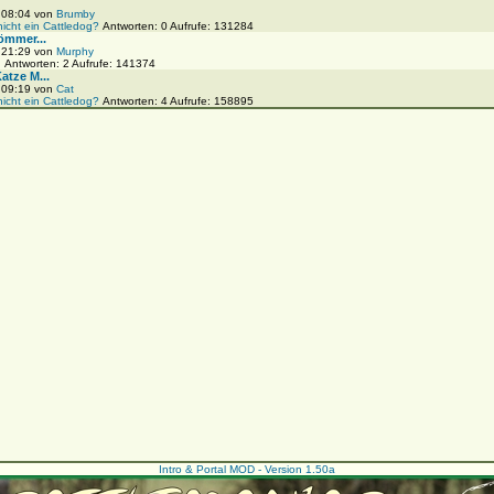
, 08:04 von
Brumby
nicht ein Cattledog?
Antworten: 0 Aufrufe: 131284
ömmer...
, 21:29 von
Murphy
!
Antworten: 2 Aufrufe: 141374
tze M...
, 09:19 von
Cat
nicht ein Cattledog?
Antworten: 4 Aufrufe: 158895
Intro & Portal MOD - Version 1.50a