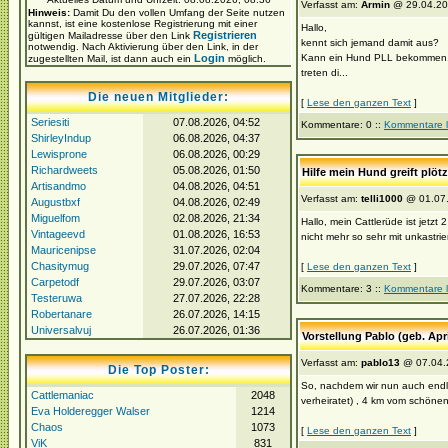
Verfasst am:
Armin
@ 29.04.20
Hinweis:
Damit Du den vollen Umfang der Seite nutzen
kannst, ist eine kostenlose Registrierung mit einer
Hallo,
Registrieren
gültigen Mailadresse über den Link
kennt sich jemand damit aus?
notwendig. Nach Aktivierung über den Link, in der
Login
Kann ein Hund PLL bekommen, we
zugestellten Mail, ist dann auch ein
möglich.
treten di...
Die neuen Mitglieder:
[
Lese den ganzen Text
]
Seriesiti
07.08.2026, 04:52
Kommentare: 0 ::
Kommentare 
ShirleyIndup
06.08.2026, 04:37
Lewisprone
06.08.2026, 00:29
Richardweets
05.08.2026, 01:50
Hilfe mein Hund greift plöt
Artisandmo
04.08.2026, 04:51
Verfasst am:
telli1000
@ 01.07.
Augustbxf
04.08.2026, 02:49
Miguelfom
02.08.2026, 21:34
Hallo, mein Cattlerüde ist jetzt
Vintageevd
01.08.2026, 16:53
nicht mehr so sehr mit unkastrier
Mauricenipse
31.07.2026, 02:04
Chasitymug
29.07.2026, 07:47
[
Lese den ganzen Text
]
Carpetodf
29.07.2026, 03:07
Kommentare: 3 ::
Kommentare 
Testeruwa
27.07.2026, 22:28
Robertanare
26.07.2026, 14:15
Universalvuj
26.07.2026, 01:36
Vorstellung Pablo (geb. Apr
Verfasst am:
pablo13
@ 07.04.
Die Top Poster:
So, nachdem wir nun auch endlic
Cattlemaniac
2048
verheiratet) , 4 km vom schönen
Eva Holderegger Walser
1214
Chaos
1073
[
Lese den ganzen Text
]
ViK
831