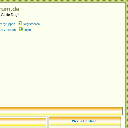
rum.de
 Cattle Dog !
zergruppen
Registrieren
en zu lesen
Login
Wer ist online: