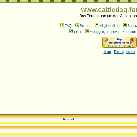
www.cattledog-fo
Das Forum rund um den Australian
FAQ
Suchen
Mitgliederliste
Benut
Profil
Einloggen, um private Nachricht
Intro
Portal
Index
Portal