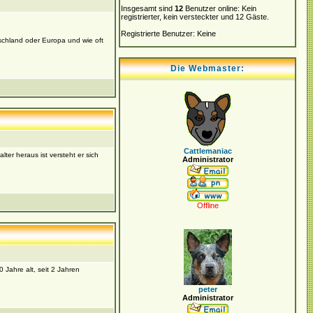
Insgesamt sind
12
Benutzer online: Kein
registrierter, kein versteckter und 12 Gäste.
Registrierte Benutzer: Keine
schland oder Europa und wie oft
Die Webmaster:
Cattlemaniac
lter heraus ist versteht er sich
Administrator
Offline
 Jahre alt, seit 2 Jahren
peter
Administrator