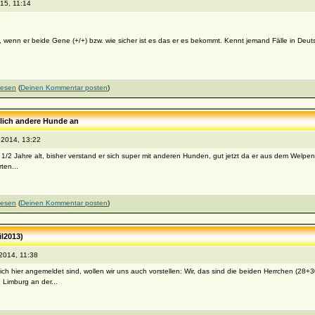
15, 11:14
nn er beide Gene (+/+) bzw. wie sicher ist es das er es bekommt. Kennt jemand Fälle in Deut
lesen
(
Deinen Kommentar posten
)
zlich andere Hunde an
2014, 13:22
 2 1/2 Jahre alt, bisher verstand er sich super mit anderen Hunden, gut jetzt da er aus dem Welpena
ten...
lesen
(
Deinen Kommentar posten
)
il2013)
2014, 11:38
h hier angemeldet sind, wollen wir uns auch vorstellen: Wir, das sind die beiden Herrchen (28+30
 Limburg an der...