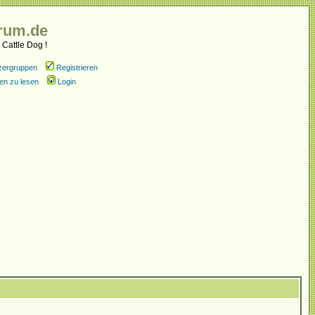
rum.de
 Cattle Dog !
zergruppen
Registrieren
en zu lesen
Login