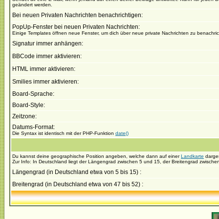
geändert werden.
Bei neuen Privaten Nachrichten benachrichtigen:
PopUp-Fenster bei neuen Privaten Nachrichten:
Einige Templates öffnen neue Fenster, um dich über neue private Nachrichten zu benachric
Signatur immer anhängen:
BBCode immer aktivieren:
HTML immer aktivieren:
Smilies immer aktivieren:
Board-Sprache:
Board-Style:
Zeitzone:
Datums-Format:
Die Syntax ist identisch mit der PHP-Funktion
date()
Du kannst deine geographische Position angeben, welche dann auf einer
Landkarte
dargest
Zur Info: In Deutschland liegt der Längengrad zwischen 5 und 15, der Breitengrad zwischen
Längengrad (in Deutschland etwa von 5 bis 15) :
Breitengrad (in Deutschland etwa von 47 bis 52) :