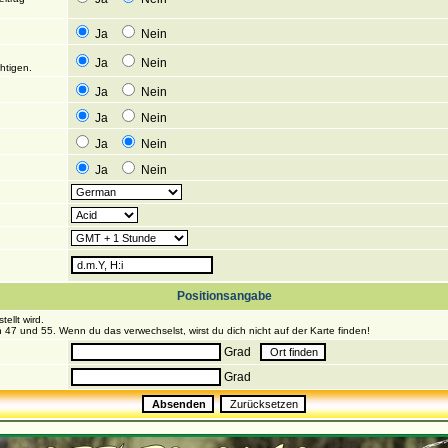
Ja
Nein
Ja
Nein
htigen.
Ja
Nein
Ja
Nein
Ja
Nein
Ja
Nein
Positionsangabe
ellt wird.
 47 und 55. Wenn du das verwechselst, wirst du dich nicht auf der Karte finden!
Grad
Grad