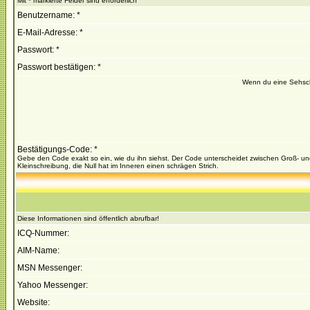
Mit * markierte Felder sind erforderlich
Benutzername: *
E-Mail-Adresse: *
Passwort: *
Passwort bestätigen: *
Wenn du eine Sehsch
Bestätigungs-Code: *
Gebe den Code exakt so ein, wie du ihn siehst. Der Code unterscheidet zwischen Groß- u
Kleinschreibung, die Null hat im Inneren einen schrägen Strich.
Diese Informationen sind öffentlich abrufbar!
ICQ-Nummer:
AIM-Name:
MSN Messenger:
Yahoo Messenger:
Website: