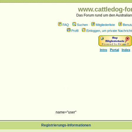
www.cattledog-fo
Das Forum rund um den Australian
FAQ
Suchen
Mitgliederliste
Benut
Profil
Einloggen, um private Nachricht
Intro
Portal
Index
name="user"
Registrierungs-Informationen