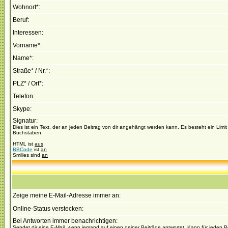
Wohnort*:
Beruf:
Interessen:
Vorname*:
Name*:
Straße* / Nr.*:
PLZ* / Ort*:
Telefon:
Skype:
Signatur:
Dies ist ein Text, der an jeden Beitrag von dir angehängt werden kann. Es besteht ein Limi
Buchstaben.
HTML ist
aus
BBCode
ist
an
Smilies sind
an
Zeige meine E-Mail-Adresse immer an:
Online-Status verstecken:
Bei Antworten immer benachrichtigen:
Sendet dir eine E-Mail, wenn jemand auf einen deiner Beiträge antwortet. Kann für jeden B