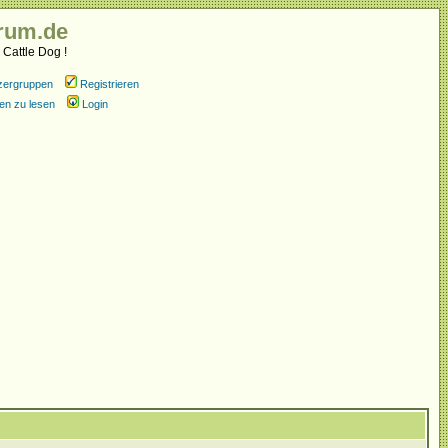
rum.de
 Cattle Dog !
zergruppen
Registrieren
en zu lesen
Login